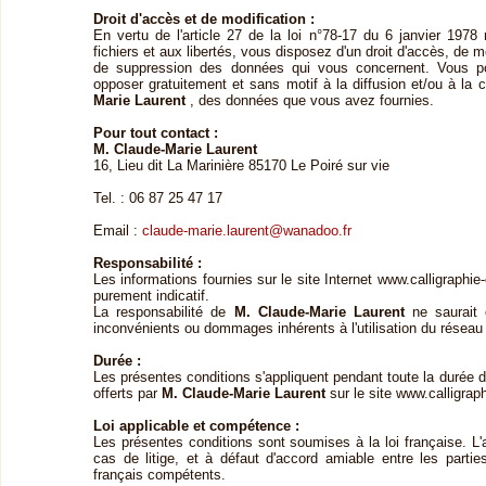
Droit d'accès et de modification :
En vertu de l'article 27 de la loi n°78-17 du 6 janvier 1978 r
fichiers et aux libertés, vous disposez d'un droit d'accès, de mo
de suppression des données qui vous concernent. Vous 
opposer gratuitement et sans motif à la diffusion et/ou à la 
Marie Laurent
, des données que vous avez fournies.
Pour tout contact :
M. Claude-Marie Laurent
16, Lieu dit La Marinière 85170 Le Poiré sur vie
Tel. : 06 87 25 47 17
Email :
claude-marie.laurent@wanadoo.fr
Responsabilité :
Les informations fournies sur le site Internet www.calligraphie
purement indicatif.
La responsabilité de
M. Claude-Marie Laurent
ne saurait 
inconvénients ou dommages inhérents à l'utilisation du réseau 
Durée :
Les présentes conditions s'appliquent pendant toute la durée 
offerts par
M. Claude-Marie Laurent
sur le site www.calligrap
Loi applicable et compétence :
Les présentes conditions sont soumises à la loi française. L'
cas de litige, et à défaut d'accord amiable entre les parti
français compétents.