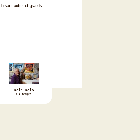
duisent petits et grands.
meli melo
(14 images)