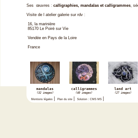
Ses œuvres :
calligraphies, mandalas et calligrammes
, sé
Visite de l atelier galerie sur rdv :
16, la marinière
85170 Le Poiré sur Vie
Vendée en Pays de la Loire
France
mandalas
calligrammes
land art
(32 images)
(40 images)
(27 images)
Mentions légales
Plan du site
Solution : CMS MS