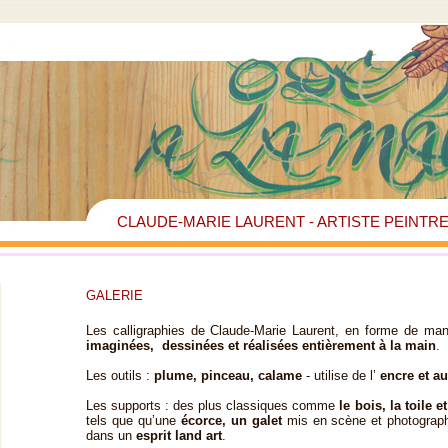
CLAUDE-MARIE LAURENT - ARTISTE PEINTR
GALERIE
Les calligraphies de Claude-Marie Laurent, en forme de man
imaginées, dessinées et réalisées entièrement à la main
.
Les outils :
plume, pinceau, calame
- utilise de l’
encre et au
Les supports : des plus classiques comme
le bois, la toile e
tels que qu’une
écorce, un galet
mis en scène et photographi
dans un
esprit land art
.