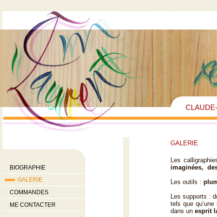
CLAUDE-
GALERIE
Les calligraphi
imaginées, dess
BIOGRAPHIE
GALERIE
Les outils :
plum
COMMANDES
Les supports : 
tels que qu’une
ME CONTACTER
dans un
esprit l